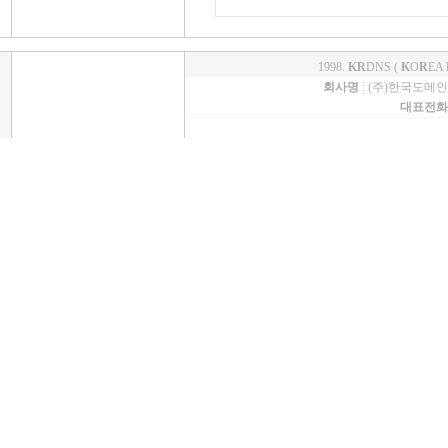
1998.
KR
DNS (
K
O
R
EA
회사명
: (주)한국도메
대표전화