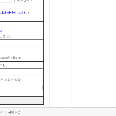
( http:// 생략 )
저의 상단에 표시됨.
)
다.
1만원/년)
aster@krdns.net
 포함 )
호 조회로 입력)
문의
|
사이트맵