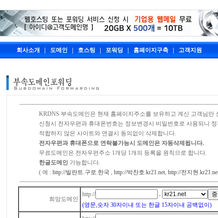
회사소개
|
도메인
|
호스팅
|
포워딩
|
홈페이지구축
|
고객지원
KRDNS 부속도메인은 현재 홈페이지주소를 보유하고 계신 고객님만 
신청시 전자우편과 휴대폰번호는 정보변경시 비밀번호로 사용되니 정
적합하지 않은 사이트와 연결시 동의없이 삭제합니다.
전자우편과 휴대폰으로 연락불가능시 도메인은 자동삭제됩니다.
무료도메인은 전자우편주소 1개당 1개의 등록을 원칙으로 합니다.
한글도메인
가능합니다.
( 예 :
http://빌란트.구로.한국
,
http://박찬호.kr21.net
,
http://전지현.kr21.ne
http://
.
희망도메인
(영문,숫자 30자이내 또는 한글 15자이내 공백없이)