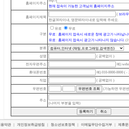
http://
홈페이지주소
현재 접속이 가능한 고객님의 홈페이지주소
(
브라우
홈페이지제목
한글30자이내, 영문60자이내로 입력해 주세요.
유료
무료
구분
무료 : 홈페이지 접속시 새로운 창에 광고가 나타납니
유료 : 홈페이지 접속시 광고가 나타나지 않습니다.
(
분류
성명
( 공백없이 )
전자우편주소
예)
webm
휴대폰번호
예) 010-0000-0000 ( -
직업
( 공백없이 )
우편번호
-
(가능하면 우편번
주소
(나머지 부분을 입력)
용약관
|
개인정보취급방침
|
청소년보호정책
|
이메일무단수집거부
|
제휴