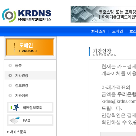
회사소개
|
도메인
|
호
현재는 카드결제
계좌이체를 이용
아래가격표의
금액을
우리은행/
krdns@krdns.co
드립니다.
연장확인은 결제
확인하실 수 있