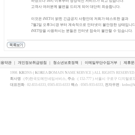
하였으나 16시 이후부터 정상적인 서비스가 되고 있습니다.
고객사 여러분께 불편을 드리게 되어 대단히 죄송합니다.
이것은 iNET이 밝힌 긴급공지 사항인데 저희가 테스트한 결과
7월2일 오후3시경 부터 계속적으로 인터넷이 불안정한 상태입니다
iNET망을 사용하시는 분들은 인터넷 접속이 불안할 수 있습니다.
용약관
|
개인정보취급방침
|
청소년보호정책
|
이메일무단수집거부
|
제휴
1998.
KR
DNS (
K
O
R
EA
D
OMAIN
N
AME
S
ERVICE ) ALL RIGHTS RESERVE
회사명
: (주)한국도메인네임서비스,
주소
: ( 152-777 ) 서울시 구로구 디지털로
대표전화
: 02-833-6333, 0505-833-6333
팩스
: 0505-933-6333,
전자우편
:
krdns@k