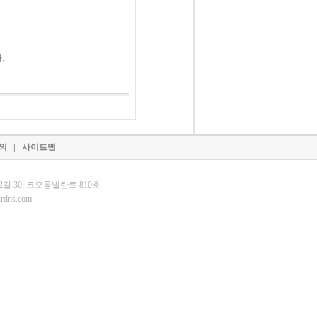
.
문의
|
사이트맵
D.
32길 30, 코오롱빌란트 810호
rdns.com