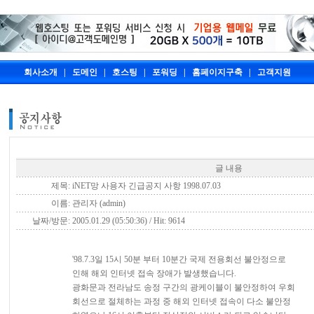
회사소개
|
도메인
|
호스팅
|
포워딩
|
홈페이지구축
|
고객지원
글 내용
제목:
iNET망 사용자 긴급공지 사항 1998.07.03
이름:
관리자 (admin)
날짜/방문:
2005.01.29 (05:50:36) / Hit: 9614
'98.7.3일 15시 50분 부터 10분간 국제 전용회선 불안정으로
인해 해외 인터넷 접속 장애가 발생했습니다.
광화문과 전라남도 송정 구간의 광케이블이 불안정하여 우회
회선으로 절체하는 과정 중 해외 인터넷 접속이 다소 불안정