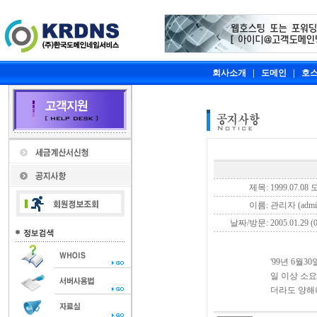
회사소개
|
도메인
|
호
제목:
1999.07
이름:
관리자 (admi
날짜/방문:
2005.01.29 (0
'99년 6월
일 이상 소
더라도 양해