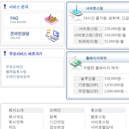
서버호스팅
24시간 풀가동, 방화벽, 긴
서버호스팅
220,000원/월
서버호스팅+관리
330,000원/월
트래픽5G형
55,000원/월
홈페이지제작
무료도메인
저렴한 홈페이지 제작
웹메일호스팅
도메인정보검색
솔루션몰
330,000원 ~
기본형(20P)
1,650,000원
주문형(25P)
2,000,000원 ~
회사소개
도메인
호스팅
회사개요
등록
웹호스팅
회사연혁
기간연장
서비호스팅
약도
정보변경
서버호텔임대