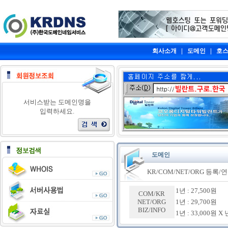
|
|
회사소개
도메인
호
서비스받는 도메인명을
입력하세요.
도메인
KR/COM/NET/ORG 등록/
1년 : 27,500원
COM/KR
NET/ORG
1년 : 29,700원
BIZ/INFO
1년 : 33,000원 X